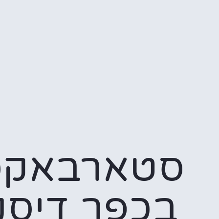
סטארבאקס
בכפר דיסני