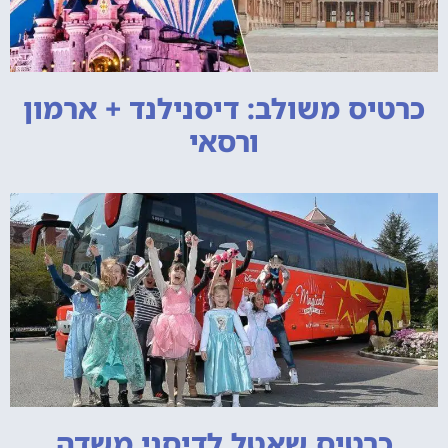
כרטיס משולב: דיסנילנד + ארמון
ורסאי
כרטיס שאטל לדיסני משדה