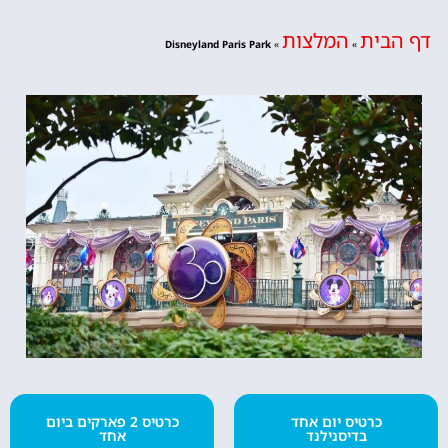
דף הבית
המלצות
Disneyland Paris Park
»
»
כרטיס יום אחד
כרטיס 2 פארקים ביום
בדיסנילנד
אחד