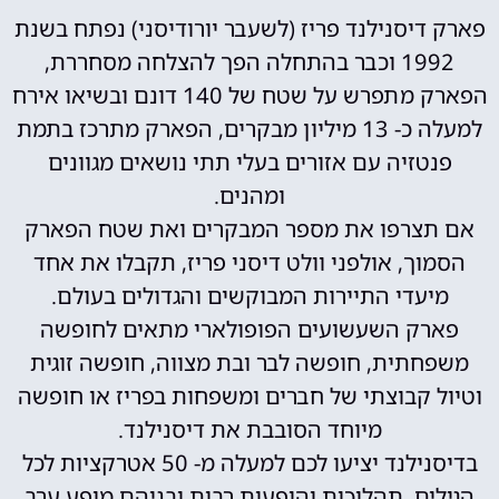
פארק דיסנילנד פריז (לשעבר יורודיסני) נפתח בשנת
1992 וכבר בהתחלה הפך להצלחה מסחררת,
הפארק מתפרש על שטח של 140 דונם ובשיאו אירח
למעלה כ- 13 מיליון מבקרים, הפארק מתרכז בתמת
פנטזיה עם אזורים בעלי תתי נושאים מגוונים
ומהנים.
אם תצרפו את מספר המבקרים ואת שטח הפארק
הסמוך, אולפני וולט דיסני פריז, תקבלו את אחד
מיעדי התיירות המבוקשים והגדולים בעולם.
פארק השעשועים הפופולארי מתאים לחופשה
משפחתית, חופשה לבר ובת מצווה, חופשה זוגית
וטיול קבוצתי של חברים ומשפחות בפריז או חופשה
מיוחד הסובבת את דיסנילנד.
בדיסנילנד יציעו לכם למעלה מ- 50 אטרקציות לכל
הגילים, תהלוכות והופעות רבות ובניהם מופע ערב