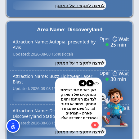
לחיצה לתקציר על המתקן
Area Name: Discoveryland
Attraction Name: Autopia, presented by
25 min
Avis
Updated: 2026-08-08 15:40 (local)
לחיצה לתקציר על המתקן
Attraction Name: Buzz Lightyear Laser
30 min
Blast
◀
▶
2
/
5
Updated: 2026-08-08 15:40 (local)
כאן רואים את רשימת
המתקנים של הפארק
לחיצה לתקציר על המתקן
לצד זמן המתנה והאם
המתקן פתוח או סגור
🎢. כל פעם שתבחרו
Attraction Name: Disneyland Railroad
—
פארק – הגרפים
Discoveryland Station
והמדדים יתעדכנו אליו.
Updated: 2026-08-08 15:40 (local)
×
לחיצה לתקציר על המתקן