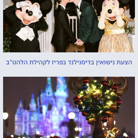
הצעת נישואין בדיסנילנד בפריז לקהילת הלהט"ב