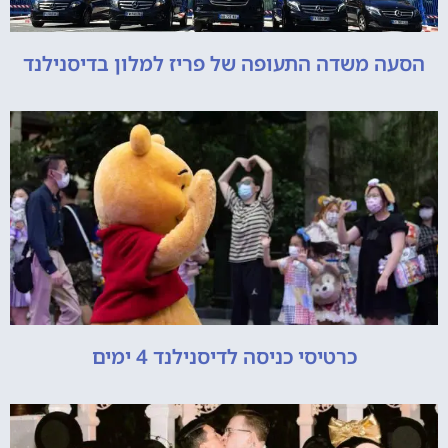
הסעה משדה התעופה של פריז למלון בדיסנילנד
כרטיסי כניסה לדיסנילנד 4 ימים