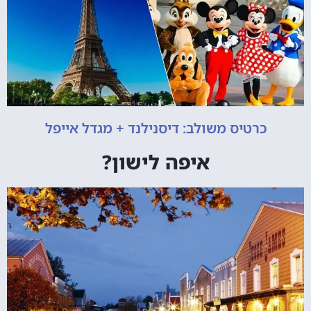
כרטיס משולב: דיסנילנד + מגדל אייפל
איפה לישון?