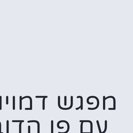
מפגש דמויו
עם פו הדוב