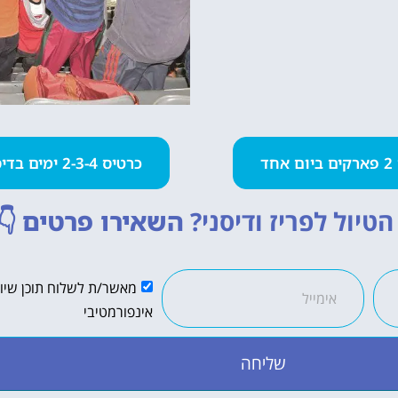
חד
כרטיס 2-3-4 ימים בדיסנילנד
טיול לפריז ודיסני?
השאירו פרטים
👇
מאשר/ת לשלוח תוכן שיווק
אינפורמטיבי
שליחה