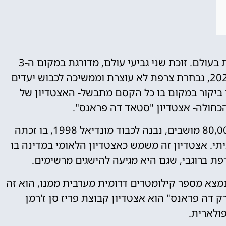
נבחרת צרפת בכדורגל נחשבת לאחת מהטובות בעולם. זוכת שני גביעי עולם, מדורגת במקום ה-3
בעולם ברשימת הדירוג של פיפ"א, נכון לשנת 2023, נבחרת צרפת לא עוצרת וממשיכה לכבוש יעדים
 ביקור במקום בו כל הקסם מתבשל- האצטדיון של
הכחולה- אצטדיון "סטאד דה פראנס".
אצטדיון "סטאד דה פראנס" המפורסם, בעל 80,000 מושבים, נבנה לכבוד מונדיאל 1998, בו זכתה
י. אצטדיון זה משמש כאצטדיון הלאומי במדינה בו
ת ברוגבי, שגם היא מגיעה להישגים מרשימים.
נמצא מספר קילומטרים דרומית מערבית ממנו, הוא זה
ק דה פראנס" הוא אצטדיון קבוצת פריז סן ז'רמן
ולארית.