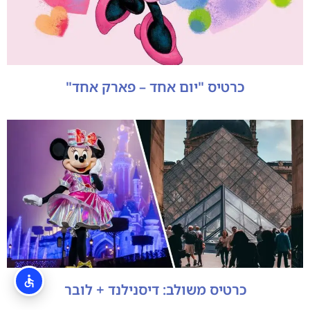
כרטיס "יום אחד – פארק אחד"
כרטיס משולב: דיסנילנד + לובר