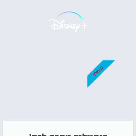
מומלץ?
לחצו
פה!
מומלץ