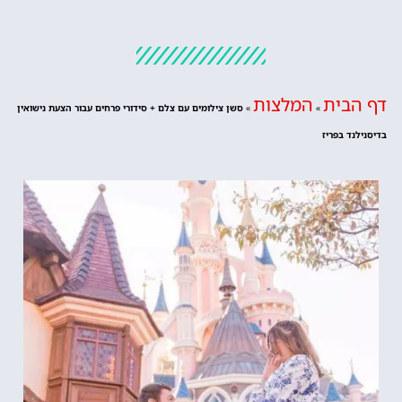
דף הבית
המלצות
»
»
סשן צילומים עם צלם + סידורי פרחים עבור הצעת נישואין
בדיסנילנד בפריז