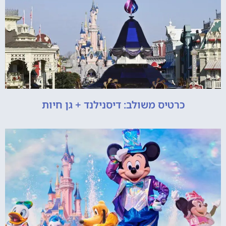
כרטיס משולב: דיסנילנד + גן חיות