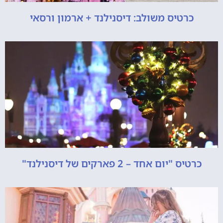
כרטיס משולב: דיסנילנד + ארמון ורסאי
כרטיס "יום אחד – 2 פארקים של דיסנילנד"