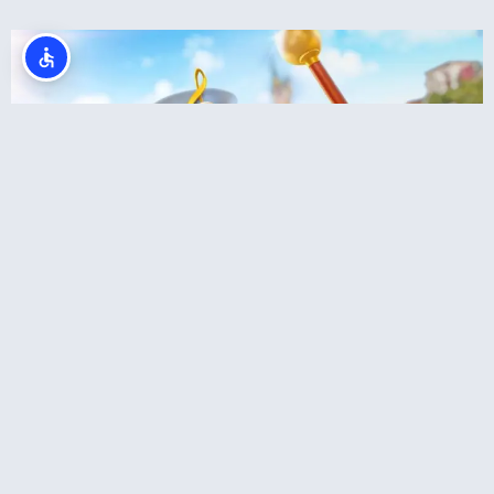
כרטיס Flex ליום אחד בדיסנילנד (כרטיס עם
תאריך פתוח)