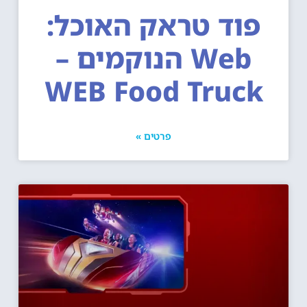
פוד טראק האוכל:
Web הנוקמים –
WEB Food Truck
פרטים »