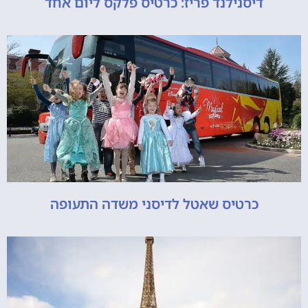
דיסנילנד פריז: כרטיס פלקס ליום אחד
כרטיס שאטל לדיסני משדה התעופה