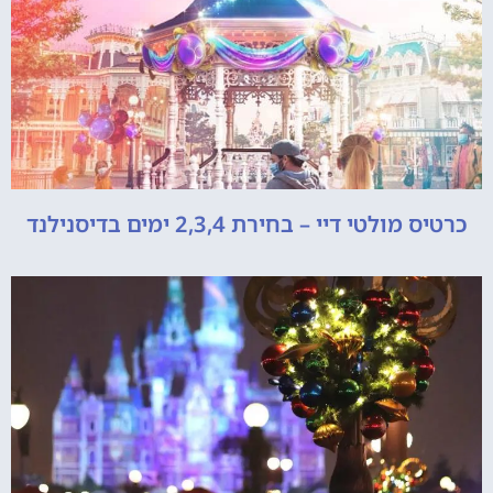
כרטיס מולטי דיי – בחירת 2,3,4 ימים בדיסנילנד