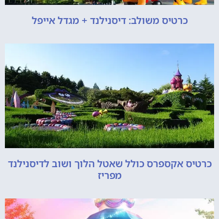
כרטיס משולב: דיסנילנד + מגדל אייפל
כרטיס אקספרס כולל שאטל הלוך ושוב לדיסנילנד
מפריז