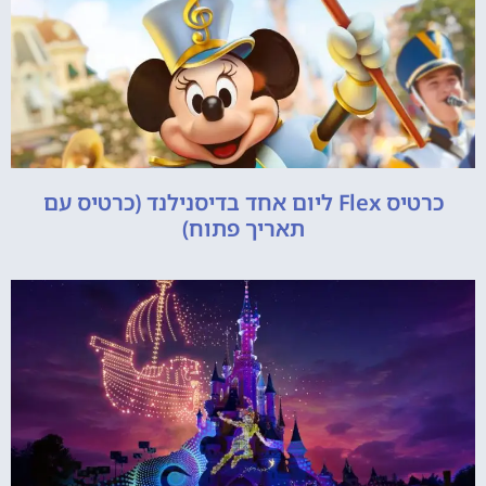
כרטיס Flex ליום אחד בדיסנילנד (כרטיס עם
תאריך פתוח)