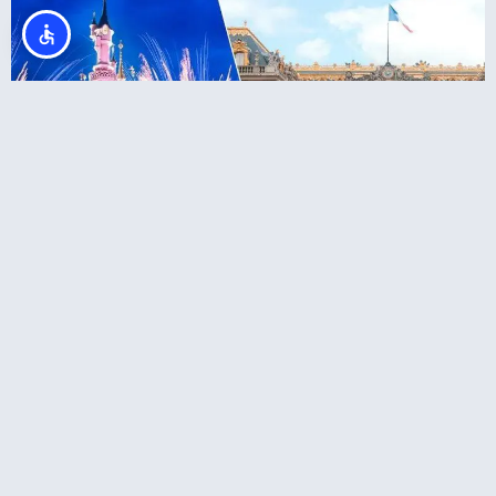
כרטיס משולב: דיסנילנד + ארמון ורסאי
איפה לישון?