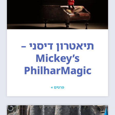
תיאטרון דיסני –
Mickey’s
PhilharMagic
פרטים »