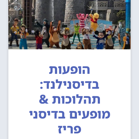
הופעות
בדיסנילנד:
תהלוכות &
מופעים בדיסני
פריז