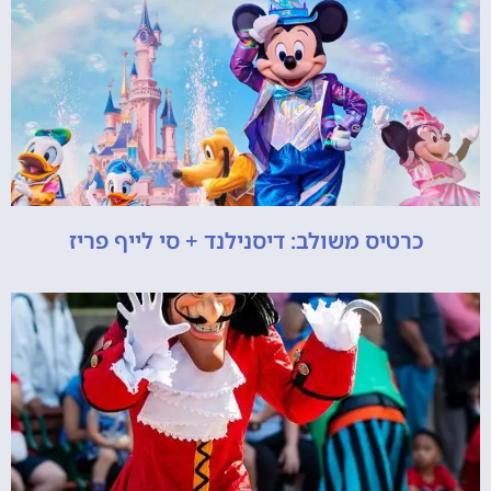
כרטיס משולב: דיסנילנד + סי לייף פריז