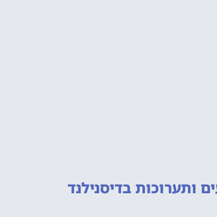
ם ותערוכות
בדיסנילנד