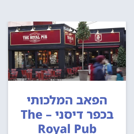
הפאב המלכותי
בכפר דיסני – The
Royal Pub