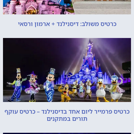
כרטיס משולב: דיסנילנד + ארמון ורסאי
כרטיס פרמייר ליום אחד בדיסנילנד – כרטיס עוקף
תורים במתקנים