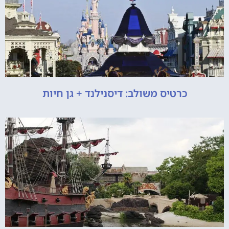
כרטיס משולב: דיסנילנד + גן חיות