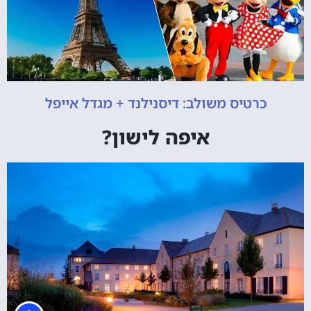
כרטיס משולב: דיסנילנד + מגדל אייפל
איפה לישון?