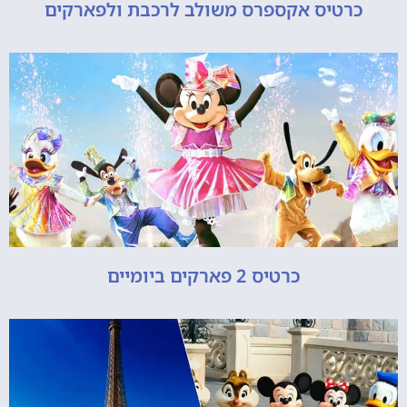
כרטיס אקספרס משולב לרכבת ולפארקים
כרטיס 2 פארקים ביומיים