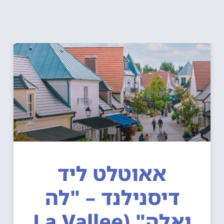
אאוטלט ליד
דיסנילנד – "לה
ואלה" (La Vallee