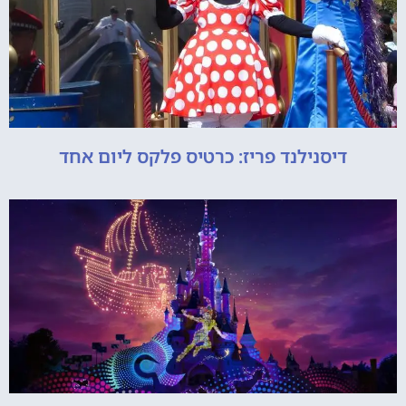
דיסנילנד פריז: כרטיס פלקס ליום אחד