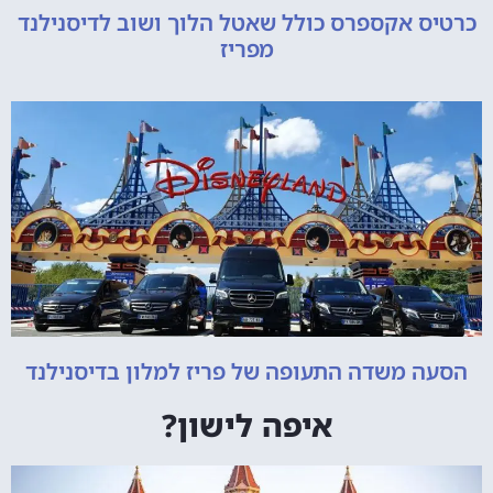
כרטיס אקספרס כולל שאטל הלוך ושוב לדיסנילנד
מפריז
הסעה משדה התעופה של פריז למלון בדיסנילנד
איפה לישון?