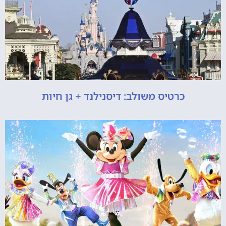
כרטיס משולב: דיסנילנד + גן חיות