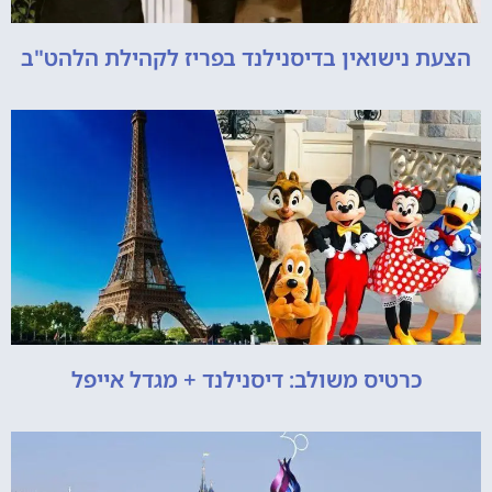
הצעת נישואין בדיסנילנד בפריז לקהילת הלהט"ב
כרטיס משולב: דיסנילנד + מגדל אייפל