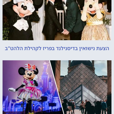
הצעת נישואין בדיסנילנד בפריז לקהילת הלהט"ב