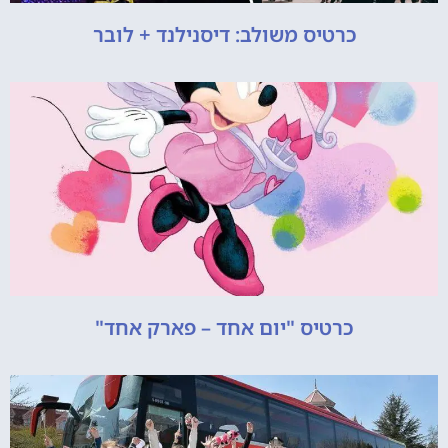
כרטיס משולב: דיסנילנד + לובר
כרטיס "יום אחד – פארק אחד"