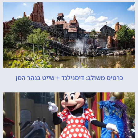
כרטיס משולב: דיסנילנד + שייט בנהר הסן