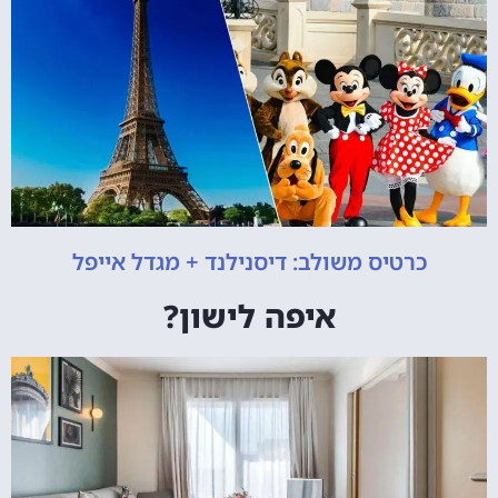
כרטיס משולב: דיסנילנד + מגדל אייפל
איפה לישון?