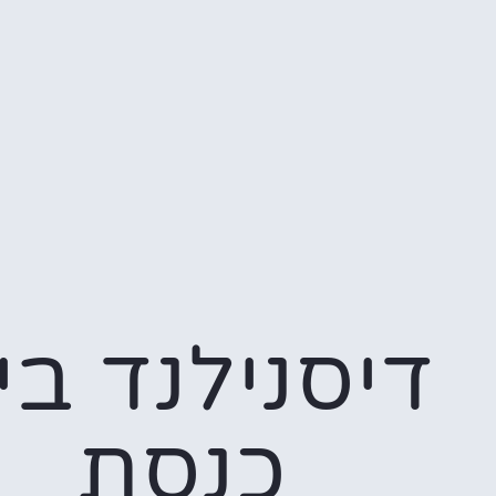
דיסנילנד בי
כנסת