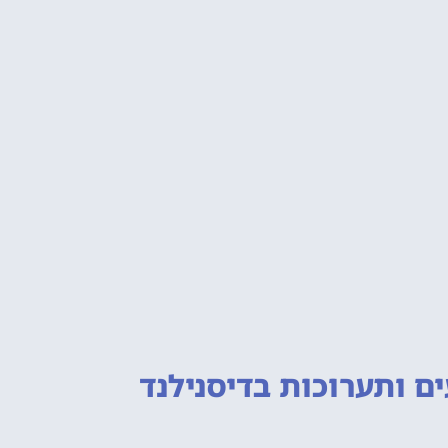
ם ותערוכות
בדיסנילנד