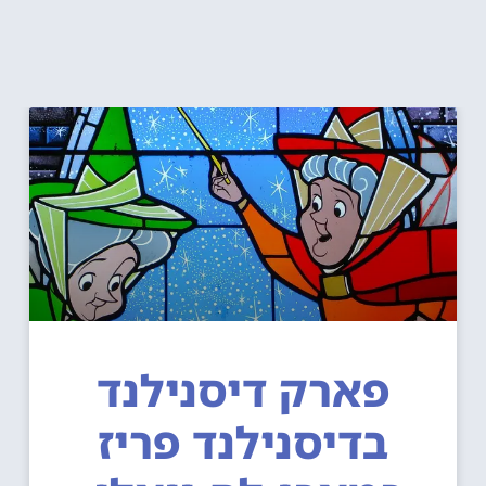
פארק דיסנילנד
בדיסנילנד פריז