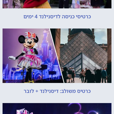
כרטיסי כניסה לדיסנילנד 4 ימים
כרטיס משולב: דיסנילנד + לובר