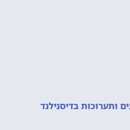
ם ותערוכות
בדיסנילנד