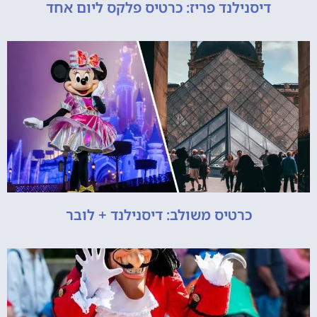
דיסנילנד פריז: כרטיס פלקס ליום אחד
כרטיס משולב: דיסנילנד + לובר