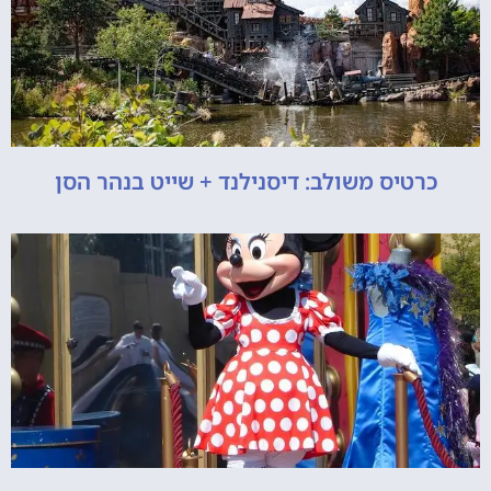
כרטיס משולב: דיסנילנד + שייט בנהר הסן