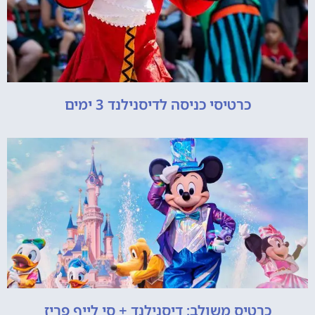
כרטיסי כניסה לדיסנילנד 3 ימים
כרטיס משולב: דיסנילנד + סי לייף פריז