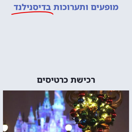
מופעים ותערוכות
בדיסנילנד
רכישת כרטיסים