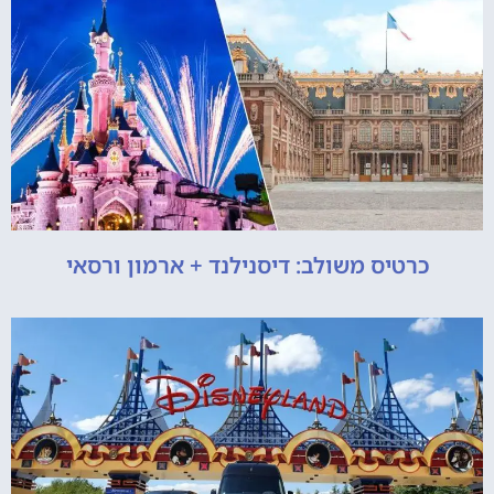
כרטיס משולב: דיסנילנד + ארמון ורסאי