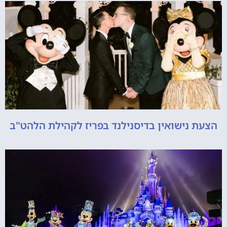
הצעת נישואין בדיסנילנד בפריז לקהילת הלהט"ב