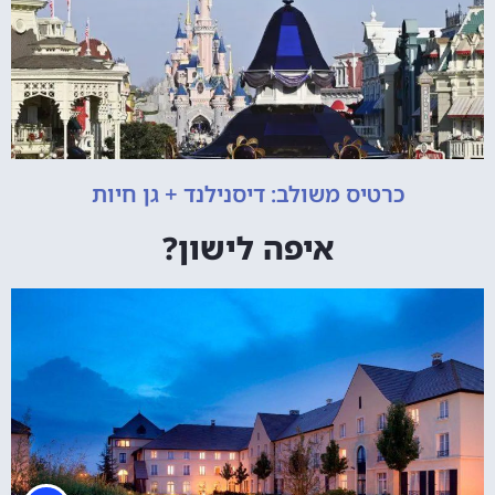
כרטיס משולב: דיסנילנד + גן חיות
איפה לישון?