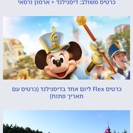
כרטיס משולב: דיסנילנד + ארמון ורסאי
כרטיס Flex ליום אחד בדיסנילנד (כרטיס עם
תאריך פתוח)