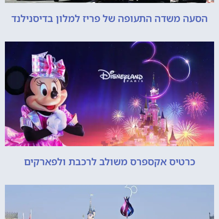
הסעה משדה התעופה של פריז למלון בדיסנילנד
כרטיס אקספרס משולב לרכבת ולפארקים