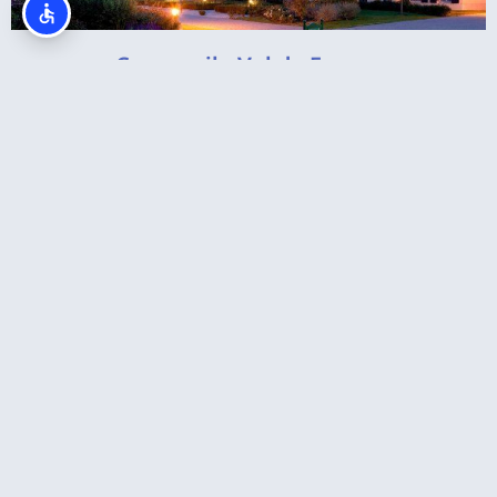
Campanile Val de France
מלונות מומלצים בדיסנילנד פריז