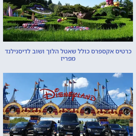
כרטיס אקספרס כולל שאטל הלוך ושוב לדיסנילנד
מפריז