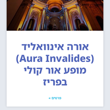
אורה אינוואליד
(Aura Invalides)
מופע אור קולי
בפריז
פרטים »