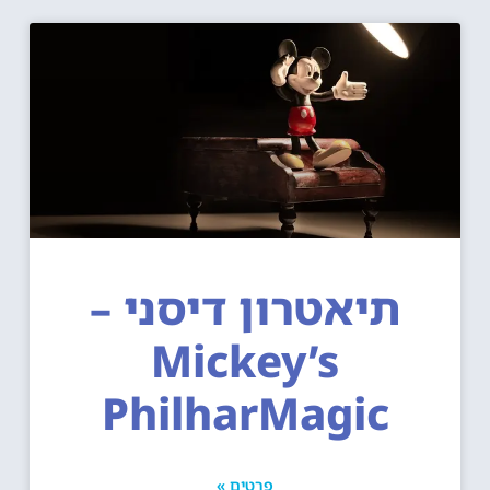
תיאטרון דיסני –
Mickey’s
PhilharMagic
פרטים »