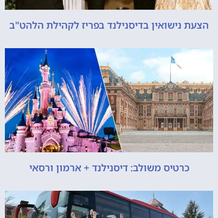
הצעת נישואין בדיסנילנד בפריז לקהילת הלהט"ב
כרטיס משולב: דיסנילנד + ארמון ורסאי