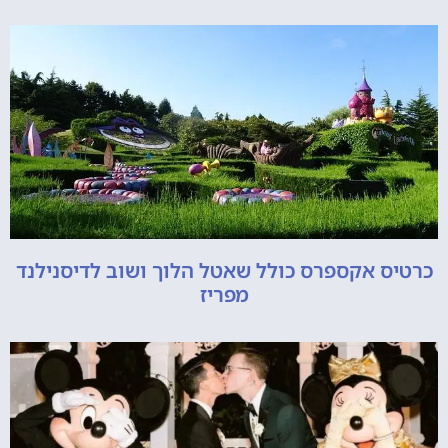
כרטיס אקספרס כולל שאטל הלוך ושוב לדיסנילנד
מפריז