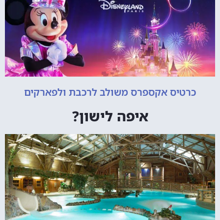
כרטיס אקספרס משולב לרכבת ולפארקים
איפה לישון?