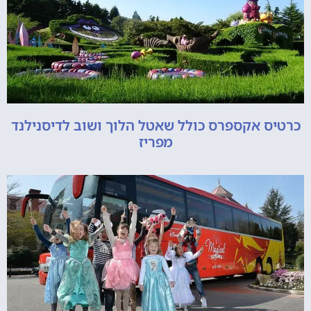
כרטיס אקספרס כולל שאטל הלוך ושוב לדיסנילנד
מפריז