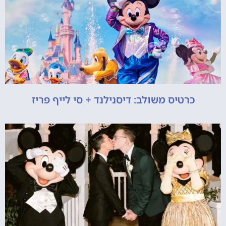
כרטיס משולב: דיסנילנד + סי לייף פריז