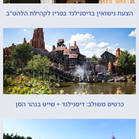
הצעת נישואין בדיסנילנד בפריז לקהילת הלהט"ב
כרטיס משולב: דיסנילנד + שייט בנהר הסן