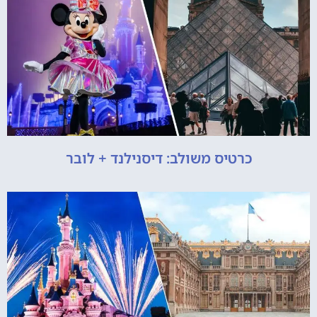
כרטיס משולב: דיסנילנד + לובר