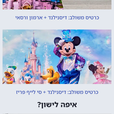
כרטיס משולב: דיסנילנד + ארמון ורסאי
כרטיס משולב: דיסנילנד + סי לייף פריז
איפה לישון?