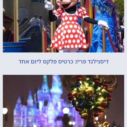
דיסנילנד פריז: כרטיס פלקס ליום אחד