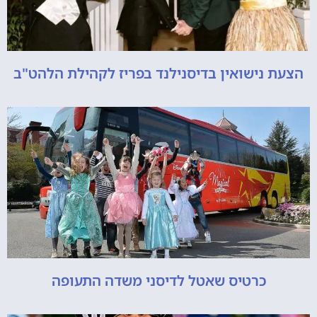
הצעת נישואין בדיסנילנד בפריז לקהילת הלהט"ב
כרטיס שאטל לדיסני משדה התעופה