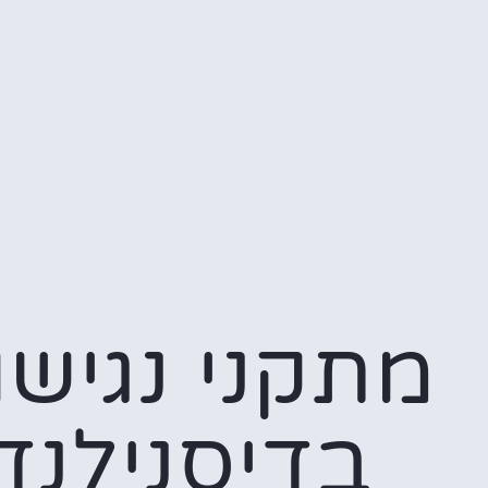
מתקני נגישו
בדיסנילנד