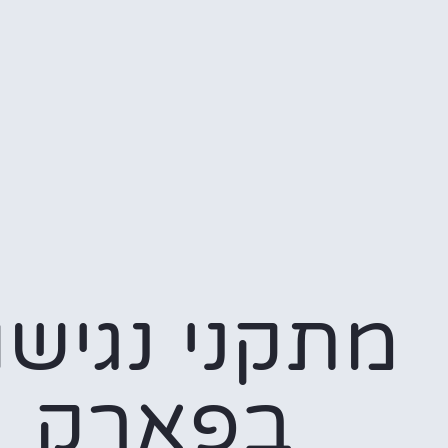
מתקני נגישו
בפארק