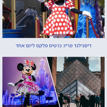
דיסנילנד פריז: כרטיס פלקס ליום אחד