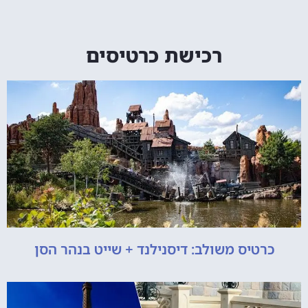
רכישת כרטיסים
כרטיס משולב: דיסנילנד + שייט בנהר הסן