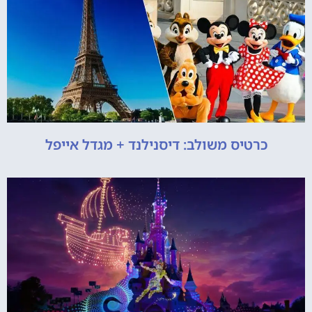
כרטיס משולב: דיסנילנד + מגדל אייפל