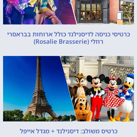
כרטיסי כניסה לדיסנילנד כולל ארוחות בבראסרי
רוזלי (Rosalie Brasserie)
כרטיס משולב: דיסנילנד + מגדל אייפל