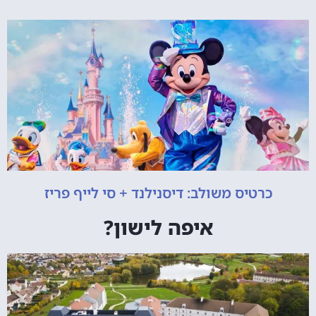
כרטיס משולב: דיסנילנד + סי לייף פריז
איפה לישון?