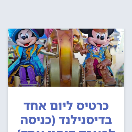
כרטיס ליום אחד
בדיסנילנד (כניסה