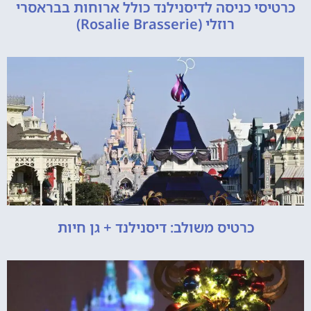
כרטיסי כניסה לדיסנילנד כולל ארוחות בבראסרי
רוזלי (Rosalie Brasserie)
כרטיס משולב: דיסנילנד + גן חיות