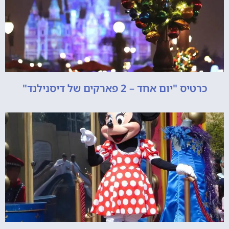
כרטיס "יום אחד – 2 פארקים של דיסנילנד"