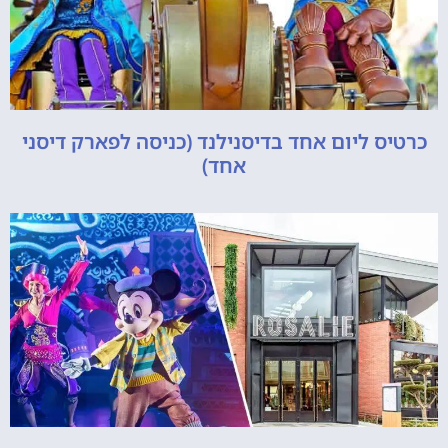
כרטיס ליום אחד בדיסנילנד (כניסה לפארק דיסני
אחד)