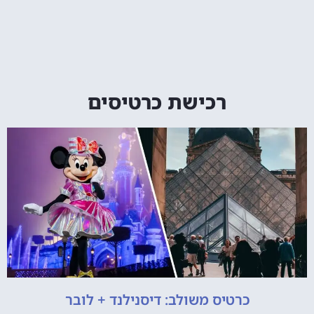
רכישת כרטיסים
כרטיס משולב: דיסנילנד + לובר