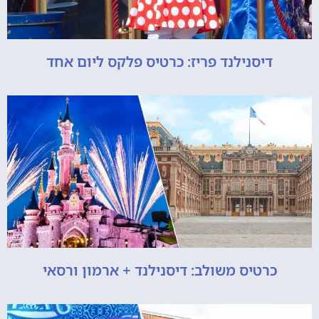
דיסנילנד פריז: כרטיס פלקס ליום אחד
כרטיס משולב: דיסנילנד + ארמון ורסאי