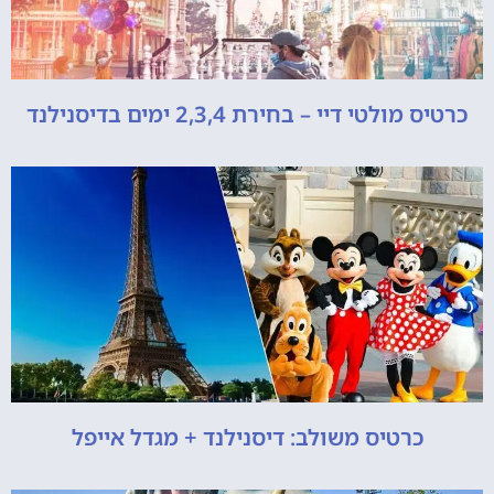
כרטיס מולטי דיי – בחירת 2,3,4 ימים בדיסנילנד
כרטיס משולב: דיסנילנד + מגדל אייפל