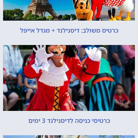
כרטיס משולב: דיסנילנד + מגדל אייפל
כרטיסי כניסה לדיסנילנד 3 ימים