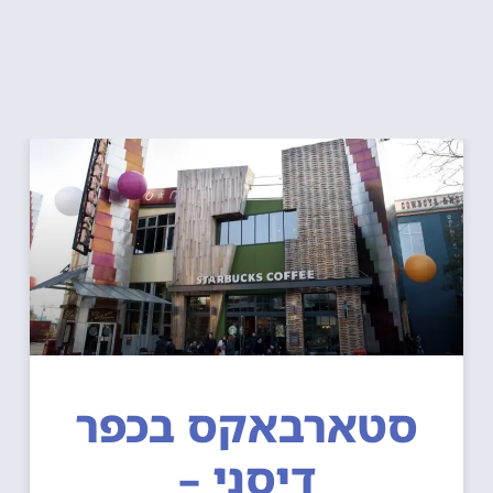
סטארבאקס בכפר
דיסני –