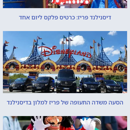
דיסנילנד פריז: כרטיס פלקס ליום אחד
הסעה משדה התעופה של פריז למלון בדיסנילנד