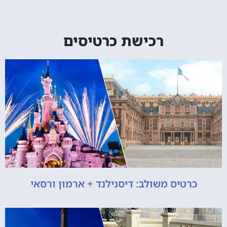
רכישת כרטיסים
כרטיס משולב: דיסנילנד + ארמון ורסאי