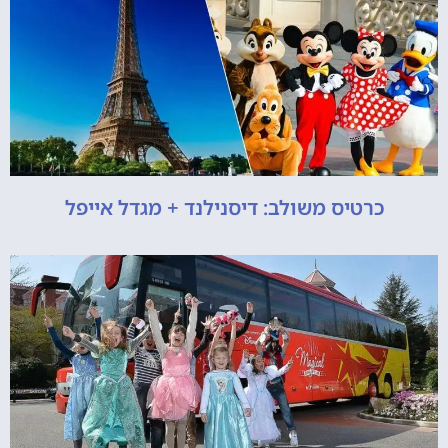
כרטיס משולב: דיסנילנד + מגדל אייפל