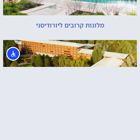
מלונות קרובים ליורודיסני
מלון סוקויה באווירה כפרית אמריקאית: Disney
Sequoia Lodge