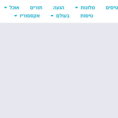
יסים
מלונות
הגעה
תורים
אוכל
טיסות
בעולם
אקססוריז