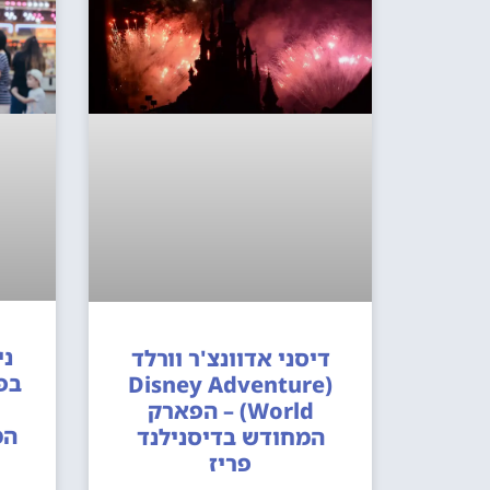
ני
דיסני אדוונצ'ר וורלד
בפ
(Disney Adventure
World) – הפארק
המ
המחודש בדיסנילנד
פריז