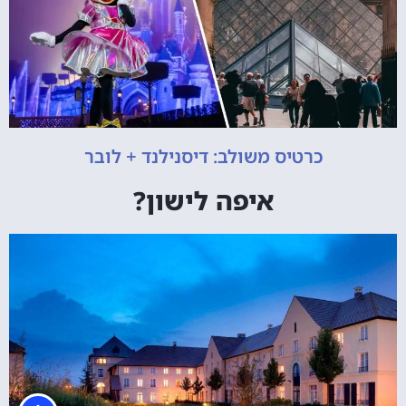
כרטיס משולב: דיסנילנד + לובר
איפה לישון?