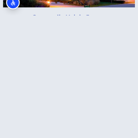
Campanile Val de France
B&B Hotel Cr du Danube