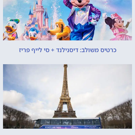
כרטיס משולב: דיסנילנד + סי לייף פריז