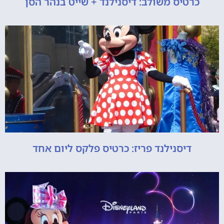
כרטיס משולב: דיסנילנד + שייט בנהר הסן
דיסנילנד פריז: כרטיס פלקס ליום אחד