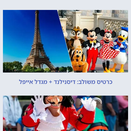
כרטיס משולב: דיסנילנד + מגדל אייפל