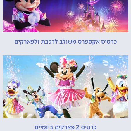
כרטיס אקספרס משולב לרכבת ולפארקים
כרטיס 2 פארקים ביומיים