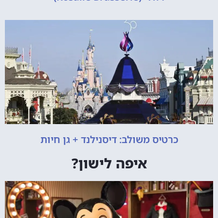
כרטיס משולב: דיסנילנד + גן חיות
איפה לישון?