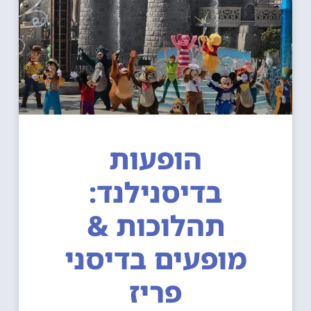
הופעות
בדיסנילנד:
תהלוכות &
מופעים בדיסני
פריז