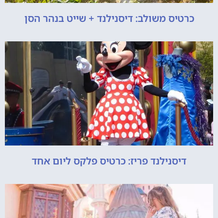
כרטיס משולב: דיסנילנד + שייט בנהר הסן
דיסנילנד פריז: כרטיס פלקס ליום אחד