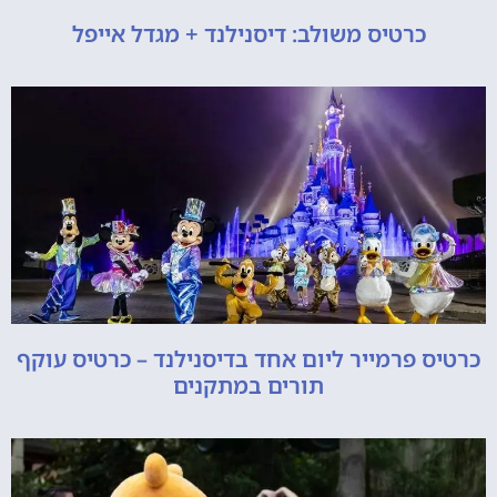
כרטיס משולב: דיסנילנד + מגדל אייפל
כרטיס פרמייר ליום אחד בדיסנילנד – כרטיס עוקף
תורים במתקנים