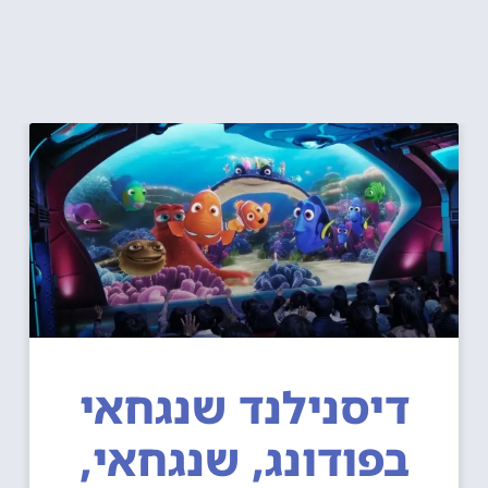
דיסנילנד שנגחאי
בפודונג, שנגחאי,