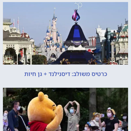
כרטיס משולב: דיסנילנד + גן חיות