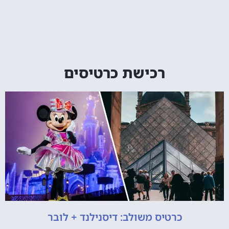
רכישת כרטיסים
כרטיס משולב: דיסנילנד + לובר