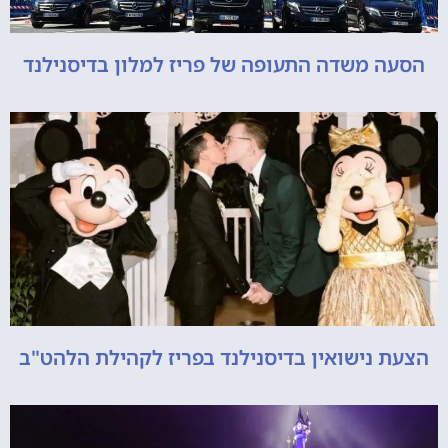
הסעה משדה התעופה של פריז למלון בדיסנילנד
הצעת נישואין בדיסנילנד בפריז לקהילת הלהט"ב