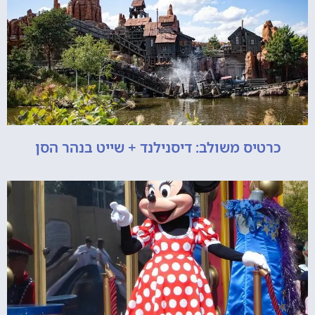
כרטיס משולב: דיסנילנד + שייט בנהר הסן