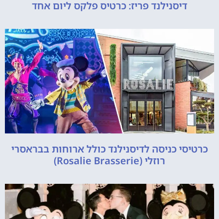
דיסנילנד פריז: כרטיס פלקס ליום אחד
כרטיסי כניסה לדיסנילנד כולל ארוחות בבראסרי
רוזלי (Rosalie Brasserie)