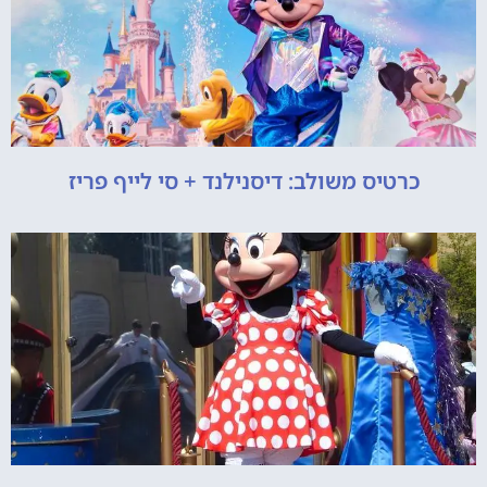
כרטיס משולב: דיסנילנד + סי לייף פריז