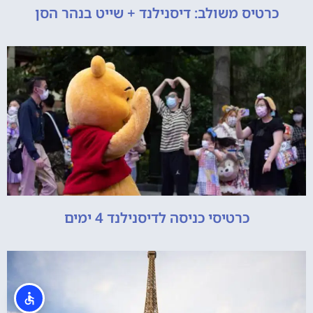
כרטיס משולב: דיסנילנד + שייט בנהר הסן
כרטיסי כניסה לדיסנילנד 4 ימים