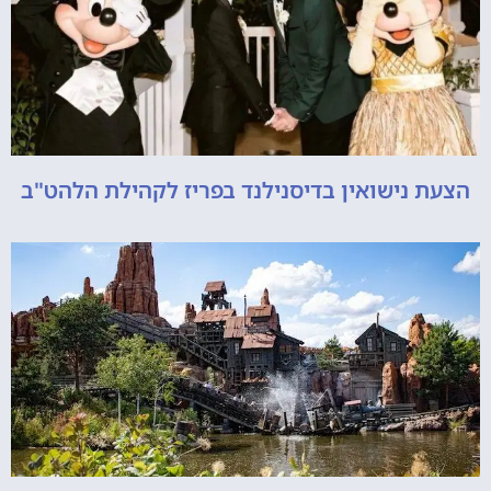
הצעת נישואין בדיסנילנד בפריז לקהילת הלהט"ב