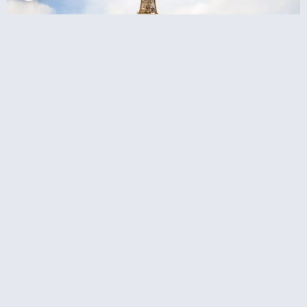
כרטיסי כניסה לדיסנילנד כולל שאטל מפריז
איפה לישון?