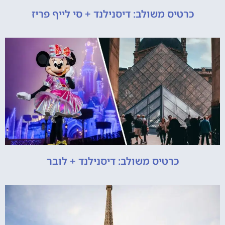
כרטיס משולב: דיסנילנד + סי לייף פריז
כרטיס משולב: דיסנילנד + לובר