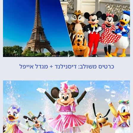
כרטיס משולב: דיסנילנד + מגדל אייפל