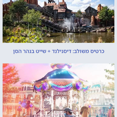
כרטיס משולב: דיסנילנד + שייט בנהר הסן