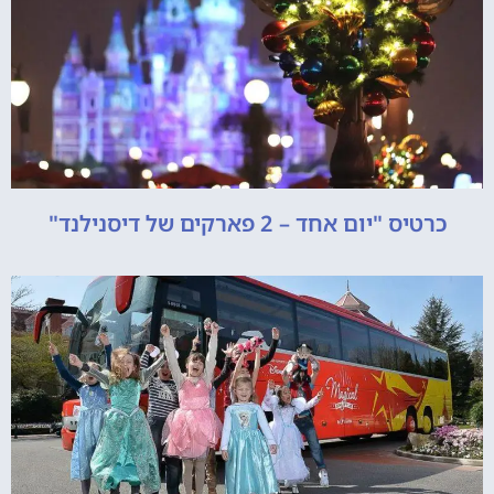
כרטיס "יום אחד – 2 פארקים של דיסנילנד"