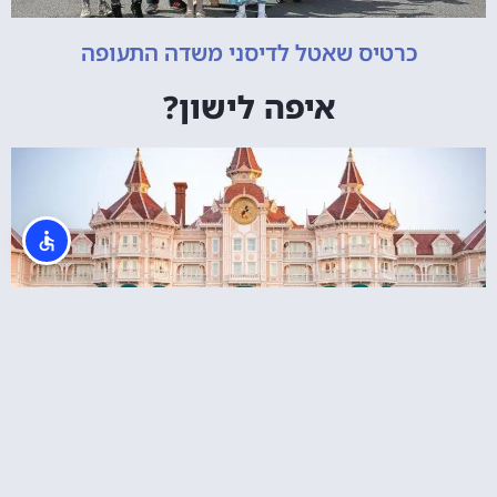
כרטיס שאטל לדיסני משדה התעופה
איפה לישון?
דיסנילנד הוטל (Disneyland Hôtel) – המלון
החדש של דיסני בפריז