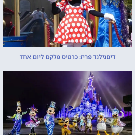
דיסנילנד פריז: כרטיס פלקס ליום אחד